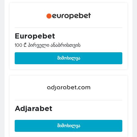
Europebet
100 ₾ პირველი ანაბრისთვის
ᲛᲘᲛᲝᲮᲘᲚᲕᲐ
Adjarabet
ᲛᲘᲛᲝᲮᲘᲚᲕᲐ